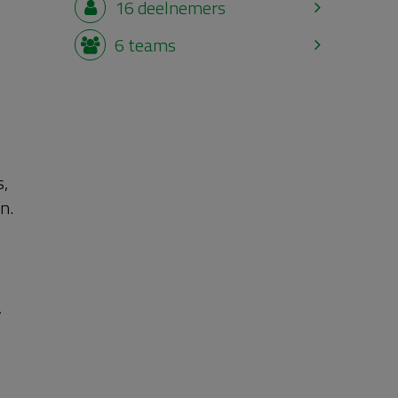
16
deelnemers
6
teams
s,
n.
,