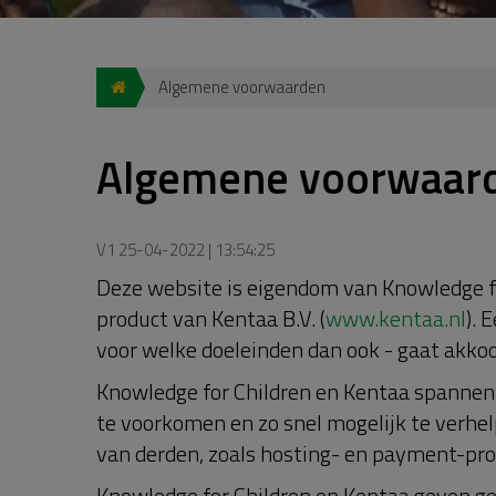
Algemene voorwaarden
Algemene voorwaar
V1 25-04-2022 | 13:54:25
Deze website is eigendom van Knowledge f
product van Kentaa B.V. (
www.kentaa.nl
). 
voor welke doeleinden dan ook - gaat akk
Knowledge for Children en Kentaa spannen 
te voorkomen en zo snel mogelijk te verhel
van derden, zoals hosting- en payment-prov
Knowledge for Children en Kentaa geven ge