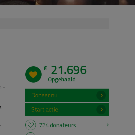
21.696
€
Opgehaald
n -
Doneer nu
k
Start actie
.
724 donateurs