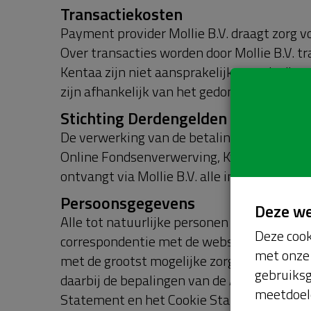
Transactiekosten
Payment provider Mollie B.V. draagt zorg v
Over transacties worden door Mollie B.V. t
Kentaa zijn niet aansprakelijk voor de dien
zijn afhankelijk van het gedoneerde bedra
Stichting Derdengelden Online Fo
De verwerking van de betalingen/donaties 
Online Fondsenverwerving, Kvk 61828181.
ontvangt via Mollie B.V. alle inkomsten en 
Persoonsgegevens
Deze w
Alle tot natuurlijke personen herleidbare 
Deze cook
correspondentie met de website Knowledge 
met onze 
met de grootst mogelijke zorgvuldigheid b
gebruiksg
daarbij de bepalingen van de Algemene Ve
meetdoel
Statement en het Cookie Statement na. Know