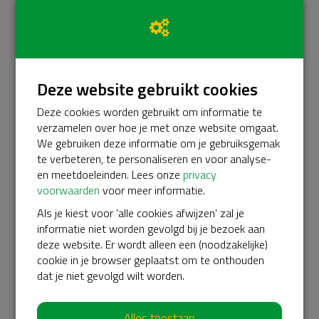
15-05-2026 | 14:14
Anoniem
09-05-2026 | 23:07
Deze website gebruikt cookies
Ank
Deze cookies worden gebruikt om informatie te
06-05-2026 | 21:15
verzamelen over hoe je met onze website omgaat.
We gebruiken deze informatie om je gebruiksgemak
te verbeteren, te personaliseren en voor analyse-
Anoniem
en meetdoeleinden. Lees onze
privacy
06-05-2026 | 20:07
voorwaarden
voor meer informatie.
Als je kiest voor 'alle cookies afwijzen' zal je
Jan-Willem
informatie niet worden gevolgd bij je bezoek aan
deze website. Er wordt alleen een (noodzakelijke)
06-05-2026 | 08:56
cookie in je browser geplaatst om te onthouden
Alles wat een mens meemaakt in de eerste levensjaren
dat je niet gevolgd wilt worden.
draagt het zijn hele leven mee. Goed onderwijs kan die
levensreis meer kleur geven.
Alles toestaan